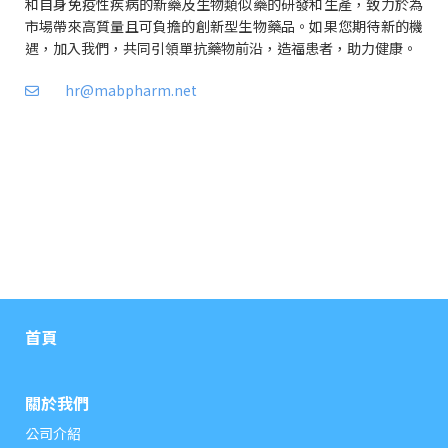
和自身免疫性疾病的新藥及生物類似藥的研發和生產，致力於為
市場帶來高質量且可負擔的創新型生物藥品。如果您期待新的機
遇，加入我們，共同引領單抗藥物前沿，造福患者，助力健康。
hr@mabpharm.net
首頁
關於我們
公司介紹